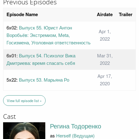
Previous Episodes
Episode Name
Airdate
Trailer
6x02:
Выпуск 55. Юрист Антон
Apr 1,
Воробьёв: Экстремизм, Meta,
2022
Госизмена, Уголовная ответственность
6x01:
Выпуск 54. Психолог Вика
Mar 31,
Дмитриева: время спасать себя
2022
Apr 17,
5x22:
Выпуск 53. Марьяна Ро
2020
View full episode list »
Cast
Регина Тодоренко
as
Herself (Ведущая)