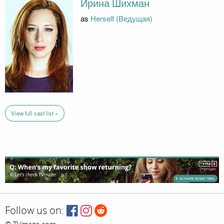
Ирина Шихман
as
Herself (Ведущая)
View full cast list »
Follow us on: