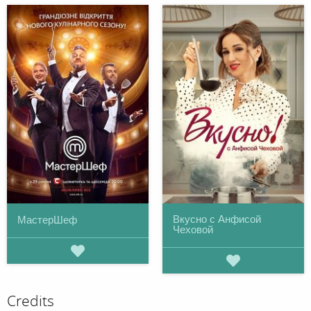
Вкусно с Анфисой
МастерШеф
Чеховой
Credits