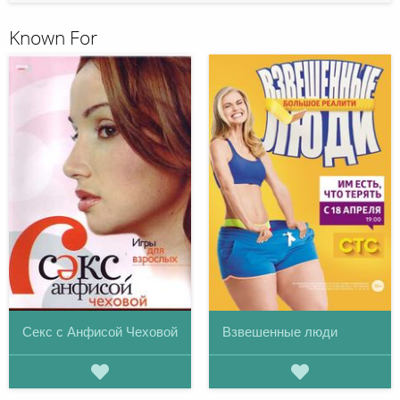
Known For
Секс с Анфисой Чеховой
Взвешенные люди