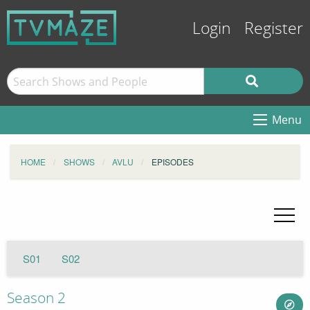
Login
Register
Menu
HOME
SHOWS
AVLU
EPISODES
S01
S02
Season 2