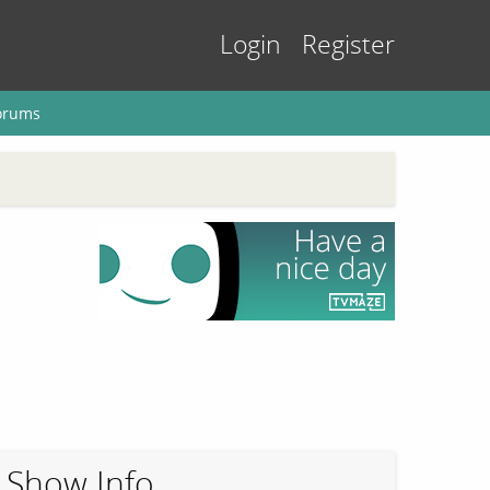
Login
Register
orums
Show Info