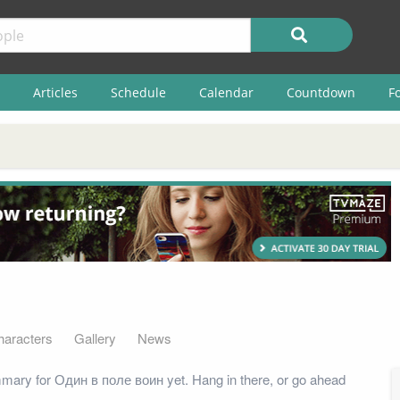
Articles
Schedule
Calendar
Countdown
F
haracters
Gallery
News
mary for Один в поле воин yet. Hang in there, or go ahead