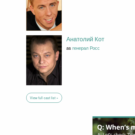
Анатолий Кот
as
генерал Росс
View full cast list »