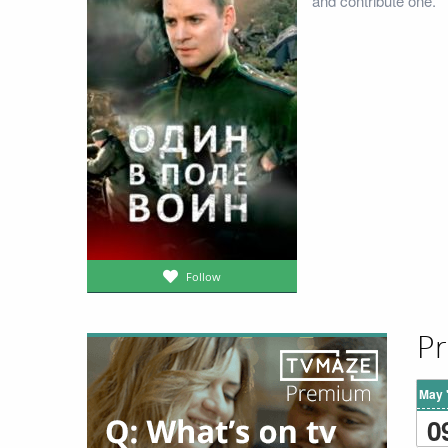
and contribute one.
Follow
Pr
May 
0