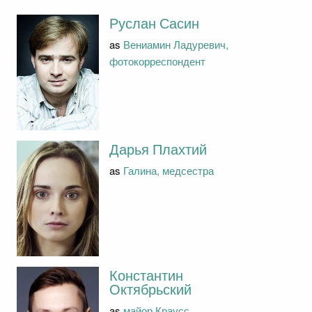
Руслан Сасин
as
Вениамин Ладуревич,
фотокорреспондент
Дарья Плахтий
as
Галина, медсестра
Константин
Октябрьский
as
майор Краусс