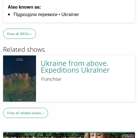
Also known as:
Підрозділи перемоги • Ukraїner
View all AKAs »
Related shows
Ukraine from above.
Expeditions Ukraїner
Franchise
View all related shows »