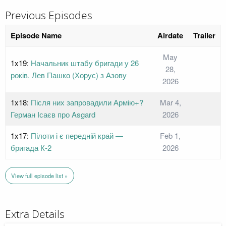
Previous Episodes
Episode Name
Airdate
Trailer
May
1x19:
Начальник штабу бригади у 26
28,
років. Лев Пашко (Хорус) з Азову
2026
1x18:
Після них запровадили Армію+?
Mar 4,
Герман Ісаєв про Asgard
2026
1x17:
Пілоти і є передній край —
Feb 1,
бригада К-2
2026
View full episode list »
Extra Details