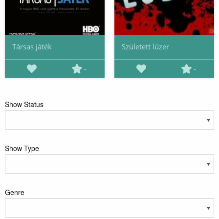
Társas játék
Született lúzer
-
-
Show Status
Show Type
Genre