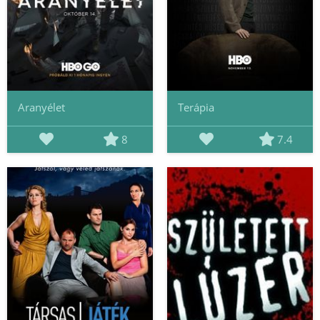
Aranyélet
Terápia
8
7.4