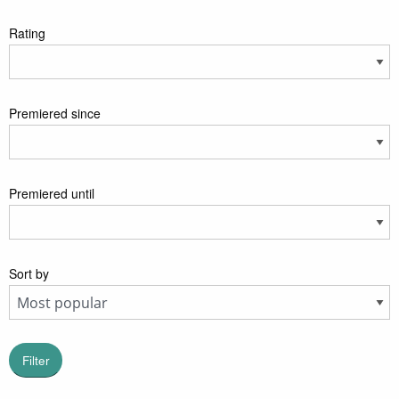
Rating
Premiered since
Premiered until
Sort by
Filter